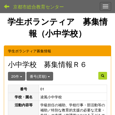
京都市総合教育センター
Toggl
学生ボランティア 募集情
報（小中学校）
学生ボランティア募集情報
小中学校 募集情報Ｒ６
20件
番号(昇順)
番号
01
学校・園名
凌風小中学校
活動内容等
学級担任の補助、学校行事・部活動等の
補助／特別な教育的支援の必要な児童・