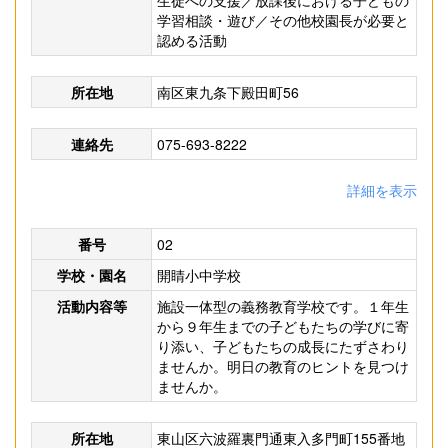
生徒への支援／放課後における子どもの
学習相談・遊び／その他校園長が必要と
認める活動
所在地
南区東九条下殿田町56
連絡先
075-693-8222
詳細を表示
番号
02
学校・園名
開睛小中学校
活動内容等
施設一体型の義務教育学校です。１年生
から９年生までの子どもたちの学びに寄
り添い、子どもたちの成長にたずさわり
ませんか。明日の教育のヒントを見つけ
ませんか。
所在地
東山区六波羅裏門通東入多門町155番地