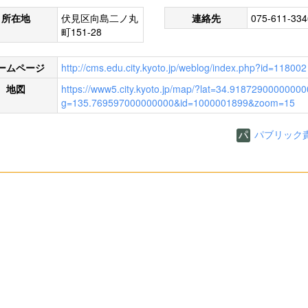
所在地
伏見区向島二ノ丸
連絡先
075-611-334
町151-28
ームページ
http://cms.edu.city.kyoto.jp/weblog/index.php?id=118002
地図
https://www5.city.kyoto.jp/map/?lat=34.91872900000000
g=135.769597000000000&id=1000001899&zoom=15
パブリック