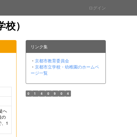
ログイン
学校）
リンク集
・
京都市教育委員会
・
京都市立学校・幼稚園のホームペ
ージ一覧
0
1
4
0
9
0
4
徒へ
後の
、1