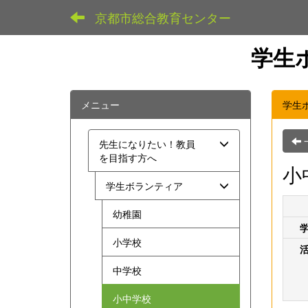
京都市総合教育センター
学生
メニュー
学生
先生になりたい！教員
を目指す方へ
小
学生ボランティア
幼稚園
小学校
中学校
小中学校