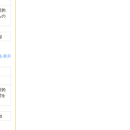
育的
もの
2
を表示
育的
間を
3