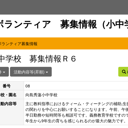
ボランティア 募集情報（小中
ボランティア募集情報
中学校 募集情報Ｒ６
件
活動内容等(昇順)
番号
08
学校・園名
向島秀蓮小中学校
活動内容等
主に教科指導におけるティーム・ティーチングの補助,生
の関わりを中心にお願いすることになります。午前、午
半日勤務や短時間等も相談可です。義務教育学校ですので
年生から9年生の育ちを感じられるのが最大の魅力です。