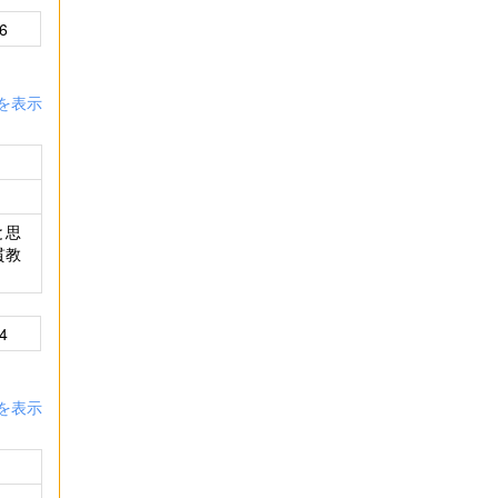
6
を表示
と思
貫教
4
を表示