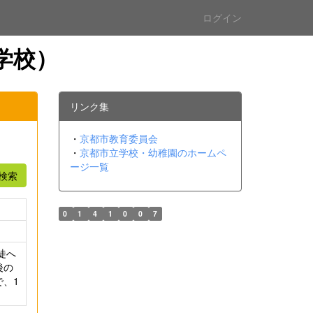
ログイン
学校）
リンク集
・
京都市教育委員会
・
京都市立学校・幼稚園のホームペ
ージ一覧
検索
0
1
4
1
0
0
7
徒へ
後の
、1