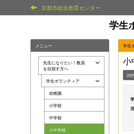
京都市総合教育センター
学生
メニュー
学生
小
先生になりたい！教員
を目指す方へ
20
学生ボランティア
幼稚園
小学校
中学校
小中学校