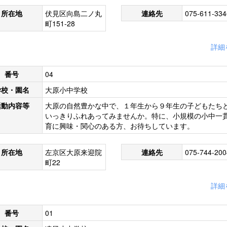
所在地
伏見区向島二ノ丸
連絡先
075-611-334
町151-28
詳細
番号
04
学校・園名
大原小中学校
活動内容等
大原の自然豊かな中で、１年生から９年生の子どもたち
いっきりふれあってみませんか。特に、小規模の小中一
育に興味・関心のある方、お待ちしています。
所在地
左京区大原来迎院
連絡先
075-744-200
町22
詳細
番号
01