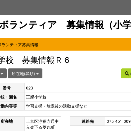
ボランティア 募集情報（小
ボランティア募集情報
学校 募集情報Ｒ６
件
所在地(昇順)
番号
023
学校・園名
正親小学校
活動内容等
学習支援・放課後の活動支援など
所在地
上京区浄福寺通中
連絡先
075-451-009
立売下る菱丸町