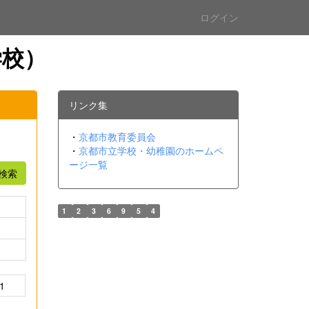
ログイン
学校）
リンク集
・
京都市教育委員会
・
京都市立学校・幼稚園のホームペ
ージ一覧
検索
1
2
3
6
9
5
4
1