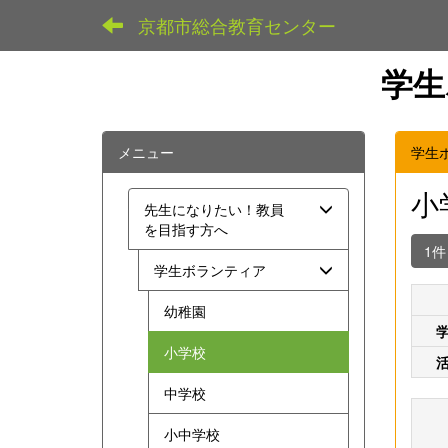
京都市総合教育センター
学生
メニュー
学生
小
先生になりたい！教員
を目指す方へ
1
学生ボランティア
幼稚園
小学校
中学校
小中学校