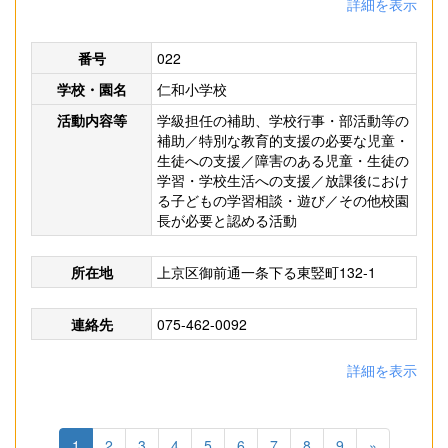
詳細を表示
番号
022
学校・園名
仁和小学校
活動内容等
学級担任の補助、学校行事・部活動等の
補助／特別な教育的支援の必要な児童・
生徒への支援／障害のある児童・生徒の
学習・学校生活への支援／放課後におけ
る子どもの学習相談・遊び／その他校園
長が必要と認める活動
所在地
上京区御前通一条下る東竪町132-1
連絡先
075-462-0092
詳細を表示
1
2
3
4
5
6
7
8
9
»