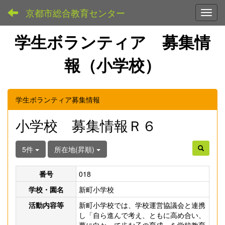
京都市総合教育センター
Toggl
学生ボランティア 募集情
報（小学校）
学生ボランティア募集情報
小学校 募集情報Ｒ６
5件
所在地(昇順)
番号
018
学校・園名
新町小学校
活動内容等
新町小学校では、学校運営協議会と連携
し「自ら進んで考え、ともに高め合い、