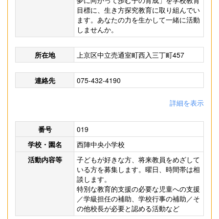
夢に向かって歩む子の育成」を学校教育
目標に、生き方探究教育に取り組んでい
ます。あなたの力を生かして一緒に活動
しませんか。
所在地
上京区中立売通室町西入三丁町457
連絡先
075-432-4190
詳細を表示
番号
019
学校・園名
西陣中央小学校
活動内容等
子どもが好きな方、将来教員をめざして
いる方を募集します。曜日、時間帯は相
談します。
特別な教育的支援の必要な児童への支援
／学級担任の補助、学校行事の補助／そ
の他校長が必要と認める活動など