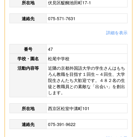
所在地
伏見区醍醐池田町17-1
連絡先
075-571-7631
詳細を表示
番号
47
学校・園名
松尾中学校
活動内容等
近隣の京都外国語大学の学生さんはもち
ろん教職を目指す１回生～４回生、大学
院生さんたち大歓迎です。４８２名の生
徒と教職員との素敵な「出会い」を創出
します。
所在地
西京区松室中溝町101
連絡先
075-391-9622