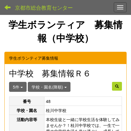
京都市総合教育センター
Toggl
学生ボランティア 募集情
報（中学校）
学生ボランティア募集情報
中学校 募集情報Ｒ６
5件
学校・園名(降順)
番号
48
学校・園名
桂川中学校
活動内容等
本校生徒と一緒に学校生活を体験してみ
ませんか？！桂川中学校では、一生で一