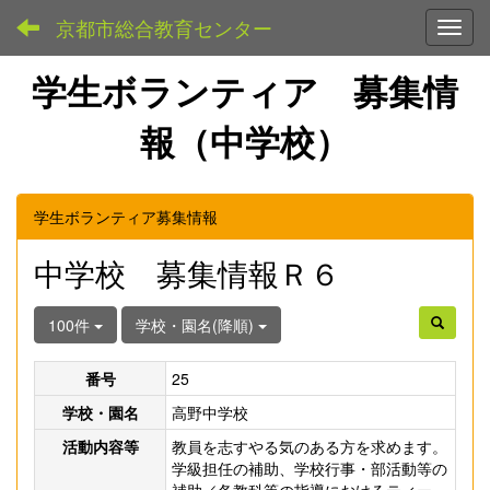
京都市総合教育センター
Toggl
学生ボランティア 募集情
報（中学校）
学生ボランティア募集情報
中学校 募集情報Ｒ６
100件
学校・園名(降順)
番号
25
学校・園名
高野中学校
活動内容等
教員を志すやる気のある方を求めます。
学級担任の補助、学校行事・部活動等の