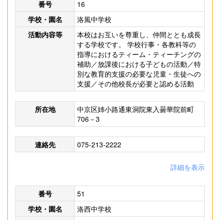
番号
16
学校・園名
洛風中学校
活動内容等
本校はお互いを尊重し、仲間ととも成長
する学校です。 学校行事・各教科等の
指導におけるティーム・ティーチングの
補助／放課後における子どもの活動／特
別な教育的支援の必要な児童・生徒への
支援／その他校長が必要と認める活動
所在地
中京区姉小路通東洞院東入曇華院前町
706－3
連絡先
075-213-2222
詳細を表示
番号
51
学校・園名
洛西中学校