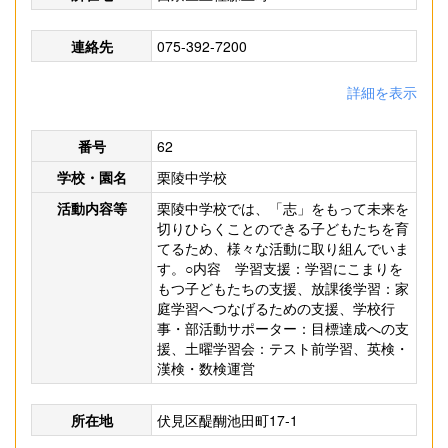
連絡先
075-392-7200
詳細を表示
番号
62
学校・園名
栗陵中学校
活動内容等
栗陵中学校では、「志」をもって未来を
切りひらくことのできる子どもたちを育
てるため、様々な活動に取り組んでいま
す。○内容 学習支援：学習にこまりを
もつ子どもたちの支援、放課後学習：家
庭学習へつなげるための支援、学校行
事・部活動サポーター：目標達成への支
援、土曜学習会：テスト前学習、英検・
漢検・数検運営
所在地
伏見区醍醐池田町17-1