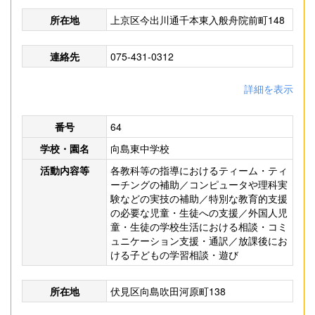
所在地
上京区今出川通千本東入般舟院前町148
連絡先
075-431-0312
詳細を表示
番号
64
学校・園名
向島東中学校
活動内容等
各教科等の指導におけるティーム・ティ
ーチングの補助／コンピュータや理科実
験などの実技の補助／特別な教育的支援
の必要な児童・生徒への支援／外国人児
童・生徒の学校生活における相談・コミ
ュニケーション支援・通訳／放課後にお
ける子どもの学習相談・遊び
所在地
伏見区向島吹田河原町138