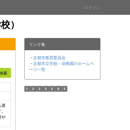
ログイン
学校）
リンク集
・
京都市教育委員会
・
京都市立学校・幼稚園のホームペ
ージ一覧
検索
1
2
3
5
2
8
3
も達
す。
日や