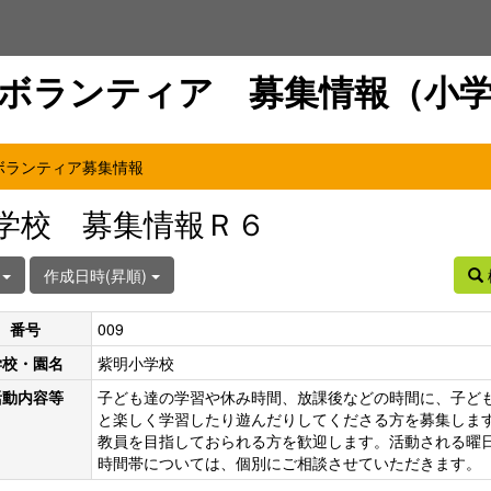
ボランティア 募集情報（小
ボランティア募集情報
学校 募集情報Ｒ６
件
作成日時(昇順)
番号
009
学校・園名
紫明小学校
活動内容等
子ども達の学習や休み時間、放課後などの時間に、子ど
と楽しく学習したり遊んだりしてくださる方を募集しま
教員を目指しておられる方を歓迎します。活動される曜
時間帯については、個別にご相談させていただきます。