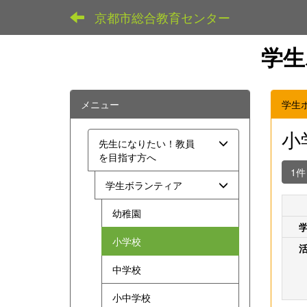
京都市総合教育センター
学生
メニュー
学生
小
先生になりたい！教員
を目指す方へ
1
学生ボランティア
幼稚園
小学校
中学校
小中学校