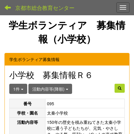
京都市総合教育センター
Toggl
学生ボランティア 募集情
報（小学校）
学生ボランティア募集情報
小学校 募集情報Ｒ６
1件
活動内容等(降順)
番号
095
学校・園名
太秦小学校
活動内容等
150年の歴史を積み重ねてきた太秦小学
校に通う子どもたちが、元気・やさし