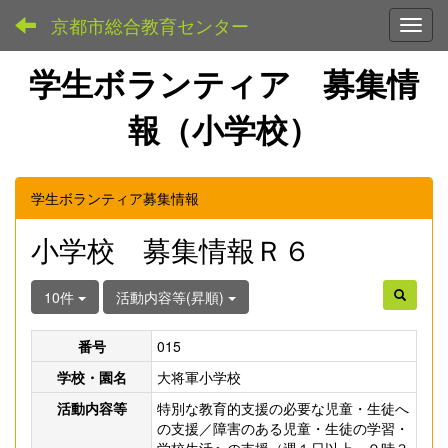
京都市総合教育センター
Toggl
学生ボランティア 募集情
報（小学校）
学生ボランティア募集情報
小学校 募集情報Ｒ６
10件
活動内容等(昇順)
番号
015
学校・園名
大将軍小学校
活動内容等
特別な教育的支援の必要な児童・生徒へ
の支援／障害のある児童・生徒の学習・