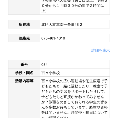
学校生活への支援（週１日以上。９時３
０分から１４時３０分の間で２時間以
上）
所在地
北区大将軍南一条町48-2
連絡先
075-461-4310
詳細を表示
番号
084
学校・園名
百々小学校
活動内容等
百々小学校の広い運動場や芝生広場で子
どもたちと一緒に活動したり、教室で子
どもたちの学習をサポートしたりして、
子どもたちと直接かかわってみません
か？教職をめざしておられる学生の皆さ
んを多数お待ちしています。経験や資格
等は問いません。時間帯・曜日について
もご相談ください。