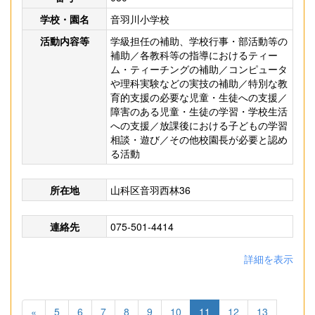
学校・園名
音羽川小学校
活動内容等
学級担任の補助、学校行事・部活動等の
補助／各教科等の指導におけるティー
ム・ティーチングの補助／コンピュータ
や理科実験などの実技の補助／特別な教
育的支援の必要な児童・生徒への支援／
障害のある児童・生徒の学習・学校生活
への支援／放課後における子どもの学習
相談・遊び／その他校園長が必要と認め
る活動
所在地
山科区音羽西林36
連絡先
075-501-4414
詳細を表示
«
5
6
7
8
9
10
11
12
13