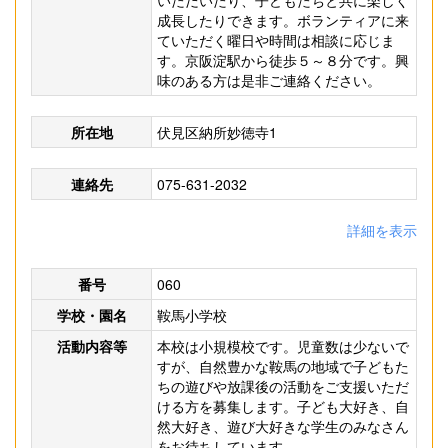
いただいたり、子どもたちと共に楽しく
成長したりできます。ボランティアに来
ていただく曜日や時間は相談に応じま
す。京阪淀駅から徒歩５～８分です。興
味のある方は是非ご連絡ください。
所在地
伏見区納所妙徳寺1
連絡先
075-631-2032
詳細を表示
番号
060
学校・園名
鞍馬小学校
活動内容等
本校は小規模校です。児童数は少ないで
すが、自然豊かな鞍馬の地域で子どもた
ちの遊びや放課後の活動をご支援いただ
ける方を募集します。子ども大好き、自
然大好き、遊び大好きな学生のみなさん
をお待ちしています。