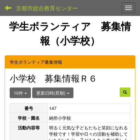
京都市総合教育センター
Toggl
学生ボランティア 募集情
報（小学校）
学生ボランティア募集情報
小学校 募集情報Ｒ６
10件
更新日時(昇順)
番号
147
学校・園名
納所小学校
活動内容等
明るく元気な子どもたちと笑顔になれる
学校です！学習や日々の活動を補助して