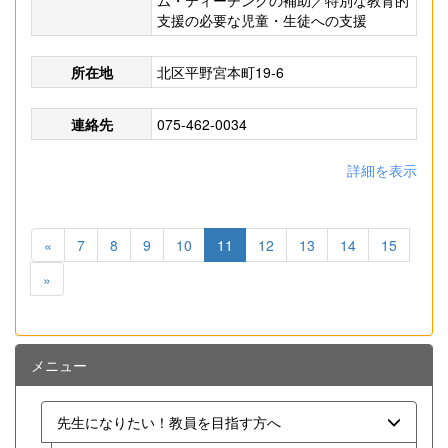
ム・ティーチングの補助／特別な教育的
支援の必要な児童・生徒への支援
所在地
北区平野宮本町19-6
連絡先
075-462-0034
詳細を表示
«
7
8
9
10
11
12
13
14
15
»
メニュー
先生になりたい！教員を目指す方へ