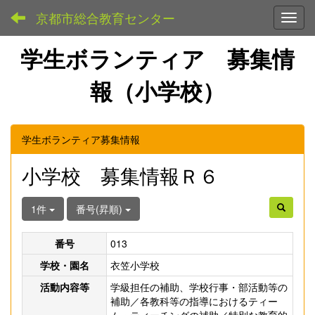
京都市総合教育センター
Toggl
学生ボランティア 募集情
報（小学校）
学生ボランティア募集情報
小学校 募集情報Ｒ６
1件
番号(昇順)
番号
013
学校・園名
衣笠小学校
活動内容等
学級担任の補助、学校行事・部活動等の
補助／各教科等の指導におけるティー