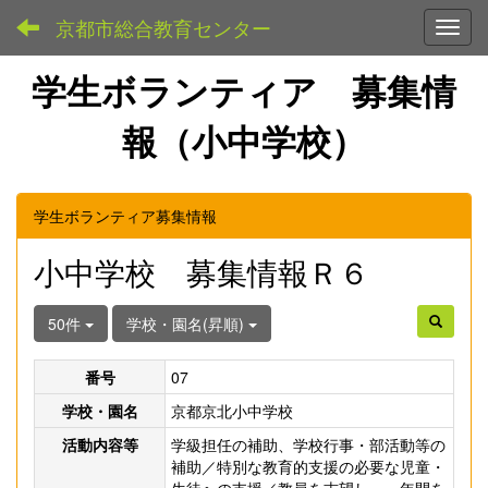
京都市総合教育センター
Toggl
学生ボランティア 募集情
報（小中学校）
学生ボランティア募集情報
小中学校 募集情報Ｒ６
50件
学校・園名(昇順)
番号
07
学校・園名
京都京北小中学校
活動内容等
学級担任の補助、学校行事・部活動等の
補助／特別な教育的支援の必要な児童・