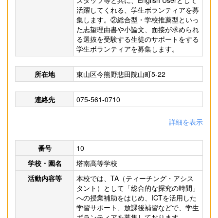
スタッフ等と共に、English Userとして
活躍してくれる、学生ボランティアを募
集します。②総合型・学校推薦型といっ
た志望理由書や小論文、面接が求められ
る選抜を受験する生徒のサポートをする
学生ボランティアを募集します。
所在地
東山区今熊野悲田院山町5-22
連絡先
075-561-0710
詳細を表示
番号
10
学校・園名
塔南高等学校
活動内容等
本校では、TA（ティーチング・アシス
タント）として「総合的な探究の時間」
への授業補助をはじめ、ICTを活用した
学習サポート、放課後補習などで、学生
ボランティアを募集しております。