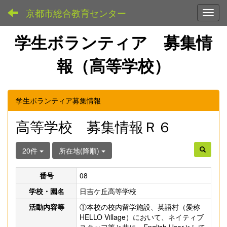
京都市総合教育センター
Toggl
学生ボランティア 募集情
報（高等学校）
学生ボランティア募集情報
高等学校 募集情報Ｒ６
20件
所在地(降順)
番号
08
学校・園名
日吉ケ丘高等学校
活動内容等
①本校の校内留学施設、英語村（愛称
HELLO Village）において、ネイティブ