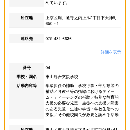
めています。
所在地
上京区堀川通寺之内上ル2丁目下天神町
650－1
連絡先
075-431-6636
詳細を表示
番号
04
学校・園名
東山総合支援学校
活動内容等
学級担任の補助、学校行事・部活動等の
補助／各教科等の指導におけるティー
ム・ティーチングの補助／特別な教育的
支援の必要な児童・生徒への支援／障害
のある児童・生徒の学習・学校生活への
支援／その他校園長が必要と認める活動
所在地
東山区東大路渋谷下る妙法院前側町441