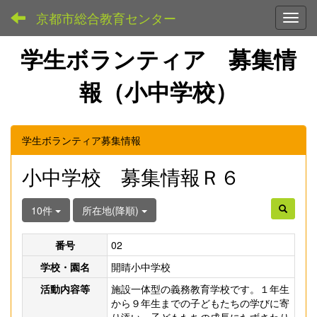
京都市総合教育センター
Toggl
学生ボランティア 募集情
報（小中学校）
学生ボランティア募集情報
小中学校 募集情報Ｒ６
10件
所在地(降順)
番号
02
学校・園名
開睛小中学校
活動内容等
施設一体型の義務教育学校です。１年生
から９年生までの子どもたちの学びに寄