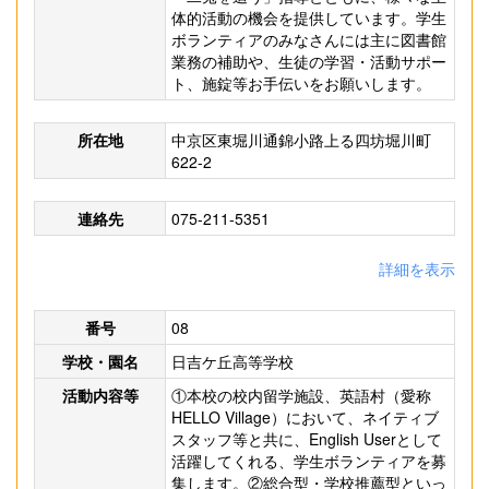
体的活動の機会を提供しています。学生
ボランティアのみなさんには主に図書館
業務の補助や、生徒の学習・活動サポー
ト、施錠等お手伝いをお願いします。
所在地
中京区東堀川通錦小路上る四坊堀川町
622-2
連絡先
075-211-5351
詳細を表示
番号
08
学校・園名
日吉ケ丘高等学校
活動内容等
①本校の校内留学施設、英語村（愛称
HELLO Village）において、ネイティブ
スタッフ等と共に、English Userとして
活躍してくれる、学生ボランティアを募
集します。②総合型・学校推薦型といっ