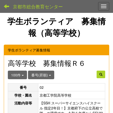
京都市総合教育センター
Toggl
学生ボランティア 募集情
報（高等学校）
学生ボランティア募集情報
高等学校 募集情報Ｒ６
100件
番号(昇順)
番号
02
学校・園名
京都工学院高等学校
活動内容等
【SSH スーパーサイエンスハイスクー
ル 指定2年目！】京都府下の公立高校で