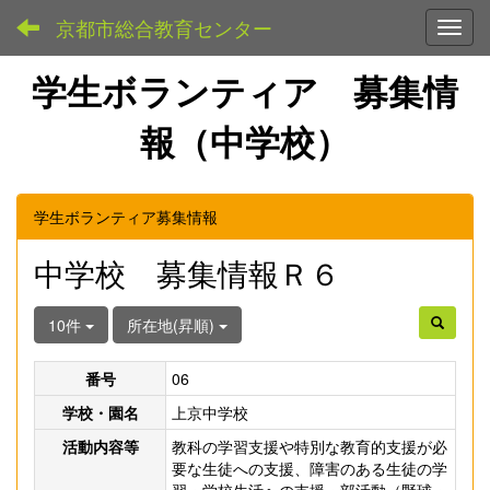
京都市総合教育センター
Toggl
学生ボランティア 募集情
報（中学校）
学生ボランティア募集情報
中学校 募集情報Ｒ６
10件
所在地(昇順)
番号
06
学校・園名
上京中学校
活動内容等
教科の学習支援や特別な教育的支援が必
要な生徒への支援、障害のある生徒の学