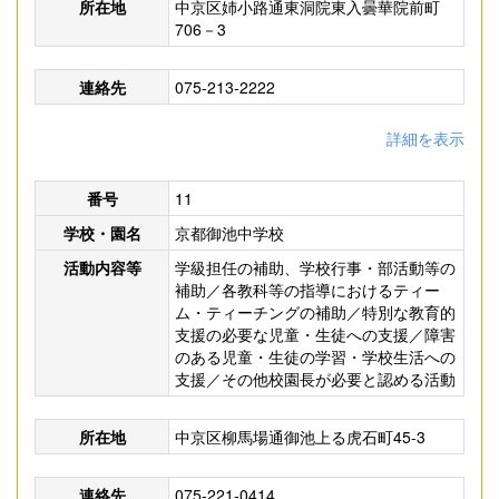
所在地
中京区姉小路通東洞院東入曇華院前町
706－3
連絡先
075-213-2222
詳細を表示
番号
11
学校・園名
京都御池中学校
活動内容等
学級担任の補助、学校行事・部活動等の
補助／各教科等の指導におけるティー
ム・ティーチングの補助／特別な教育的
支援の必要な児童・生徒への支援／障害
のある児童・生徒の学習・学校生活への
支援／その他校園長が必要と認める活動
所在地
中京区柳馬場通御池上る虎石町45-3
連絡先
075-221-0414