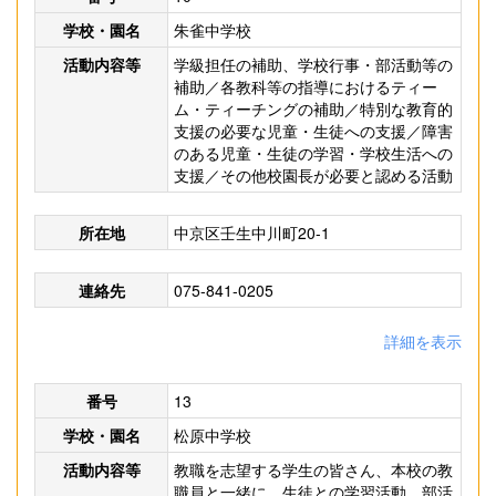
学校・園名
朱雀中学校
活動内容等
学級担任の補助、学校行事・部活動等の
補助／各教科等の指導におけるティー
ム・ティーチングの補助／特別な教育的
支援の必要な児童・生徒への支援／障害
のある児童・生徒の学習・学校生活への
支援／その他校園長が必要と認める活動
所在地
中京区壬生中川町20-1
連絡先
075-841-0205
詳細を表示
番号
13
学校・園名
松原中学校
活動内容等
教職を志望する学生の皆さん、本校の教
職員と一緒に、生徒との学習活動、部活