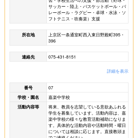
習・学校生活への支援・部活動（野球・
サッカー・陸上・バスケットボール・バ
レーボール・ラグビー・卓球・水泳・ソ
フトテニス・吹奏楽）支援
所在地
上京区一条通室町西入東日野殿町395・
396
連絡先
075-431-8151
詳細を表示
番号
07
学校・園名
嘉楽中学校
活動内容等
将来、教員を志望している意欲あふれる
学生を募集しています。活動内容は、嘉
楽中学校の様々な教育活動補助になりま
す。具体的な活動内容や活動時間・曜日
については相談に応じます。直接教頭ま
でご連絡ください。