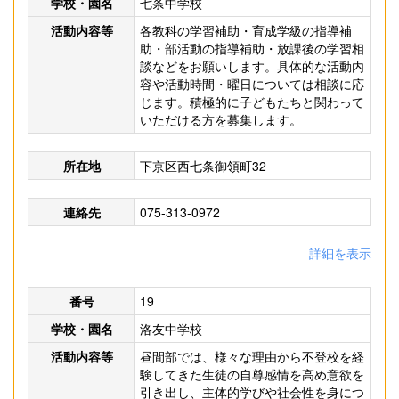
学校・園名
七条中学校
活動内容等
各教科の学習補助・育成学級の指導補
助・部活動の指導補助・放課後の学習相
談などをお願いします。具体的な活動内
容や活動時間・曜日については相談に応
じます。積極的に子どもたちと関わって
いただける方を募集します。
所在地
下京区西七条御領町32
連絡先
075-313-0972
詳細を表示
番号
19
学校・園名
洛友中学校
活動内容等
昼間部では、様々な理由から不登校を経
験してきた生徒の自尊感情を高め意欲を
引き出し、主体的学びや社会性を身につ