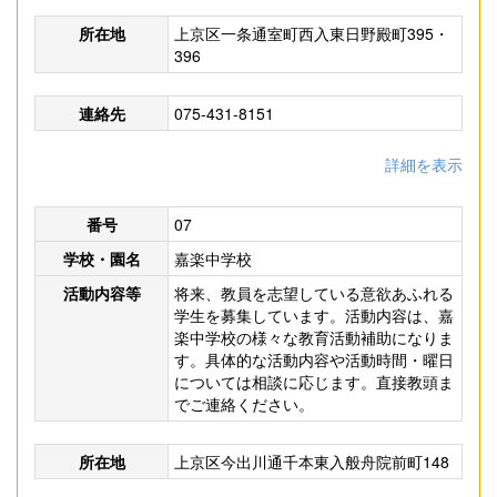
所在地
上京区一条通室町西入東日野殿町395・
396
連絡先
075-431-8151
詳細を表示
番号
07
学校・園名
嘉楽中学校
活動内容等
将来、教員を志望している意欲あふれる
学生を募集しています。活動内容は、嘉
楽中学校の様々な教育活動補助になりま
す。具体的な活動内容や活動時間・曜日
については相談に応じます。直接教頭ま
でご連絡ください。
所在地
上京区今出川通千本東入般舟院前町148