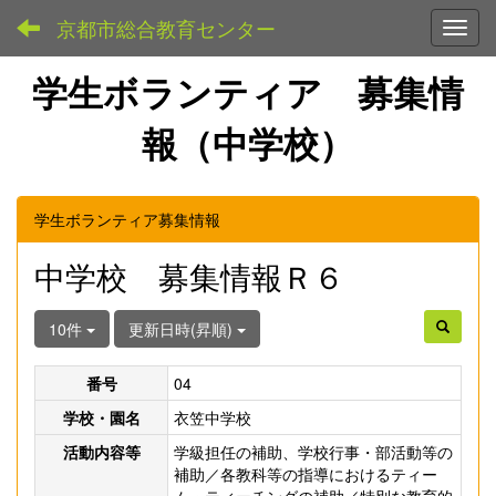
京都市総合教育センター
Toggl
学生ボランティア 募集情
報（中学校）
学生ボランティア募集情報
中学校 募集情報Ｒ６
10件
更新日時(昇順)
番号
04
学校・園名
衣笠中学校
活動内容等
学級担任の補助、学校行事・部活動等の
補助／各教科等の指導におけるティー