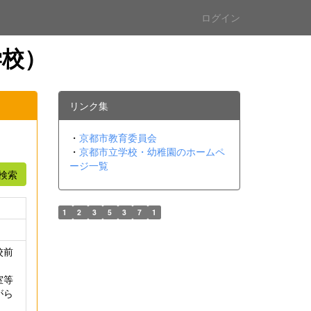
ログイン
学校）
リンク集
・
京都市教育委員会
・
京都市立学校・幼稚園のホームペ
ージ一覧
検索
1
2
3
5
3
7
1
校前
室等
がら