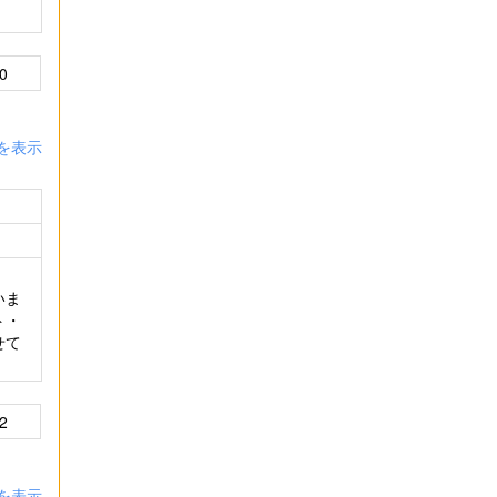
。
0
を表示
。
いま
ト・
せて
2
を表示