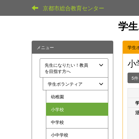
京都市総合教育センター
学生
メニュー
学生
小
先生になりたい！教員
を目指す方へ
5
学生ボランティア
幼稚園
小学校
中学校
小中学校