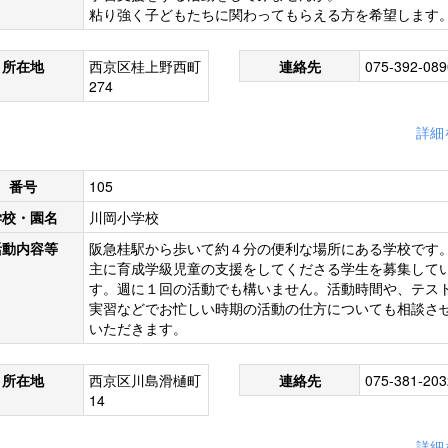
粘り強く子どもたちに関わってもらえる方を希望します
所在地
西京区桂上野西町
連絡先
075-392-089
274
詳細
番号
105
学校・園名
川岡小学校
活動内容等
阪急桂駅から歩いて約４分の便利な場所にある学校です
主に育成学級児童の支援をしてくださる学生を募集して
す。週に１回の活動でも構いません。活動時間や、テス
実習などでお忙しい時期の活動の仕方についても相談さ
いただきます。
所在地
西京区川島滑樋町
連絡先
075-381-203
14
詳細