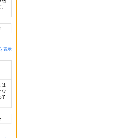
る熱
ど、
1
を表示
をは
々な
の子
1