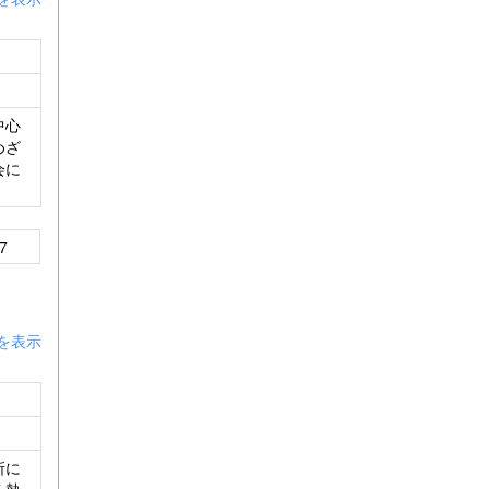
中心
めざ
会に
7
を表示
所に