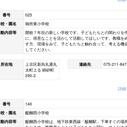
番号
025
学校・園名
御所東小学校
活動内容等
開校７年目の新しい学校です。子どもたちとの関わりを
に、得意なことを活かして活動してほしいです。教職を
す方、現場をみて、子どもたちと触れ合って、考える機
してください。
所在地
上京区新烏丸通丸
連絡先
075-211-847
太町上る 錦砂町
290-2
詳細
番号
140
学校・園名
醍醐西小学校
活動内容等
醍醐西小学校は、地下鉄東西線「醍醐駅」下車すぐの場