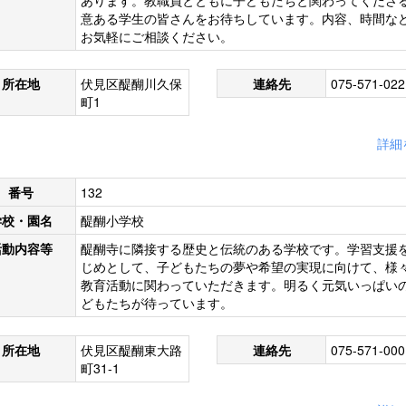
あります。教職員とともに子どもたちと関わってくださ
意ある学生の皆さんをお待ちしています。内容、時間な
お気軽にご相談ください。
所在地
伏見区醍醐川久保
連絡先
075-571-022
町1
詳細
番号
132
学校・園名
醍醐小学校
活動内容等
醍醐寺に隣接する歴史と伝統のある学校です。学習支援
じめとして、子どもたちの夢や希望の実現に向けて、様
教育活動に関わっていただきます。明るく元気いっぱい
どもたちが待っています。
所在地
伏見区醍醐東大路
連絡先
075-571-000
町31-1