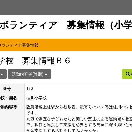
ボランティア 募集情報（小
ボランティア募集情報
学校 募集情報Ｒ６
件
活動内容等(降順)
番号
113
学校・園名
桂川小学校
活動内容等
阪急沿線上桂駅から徒歩圏、最寄りのバス停は桂川小学
です。
元気で素直な子どもたちと美しい芝生のある運動場や教
で、担任と連携して支援を必要とする児童に寄り添いな
学習支援をする活動をしてみませんか。