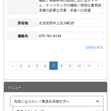
補助／各教科等の指導におけるティー
ム・ティーチングの補助／特別な教育的
支援の必要な児童・生徒への支援
所在地
左京区田中上古川町25
連絡先
075-781-8134
詳細を表示
«
3
4
5
6
7
8
9
10
11
»
メニュー
先生になりたい！教員を目指す方へ