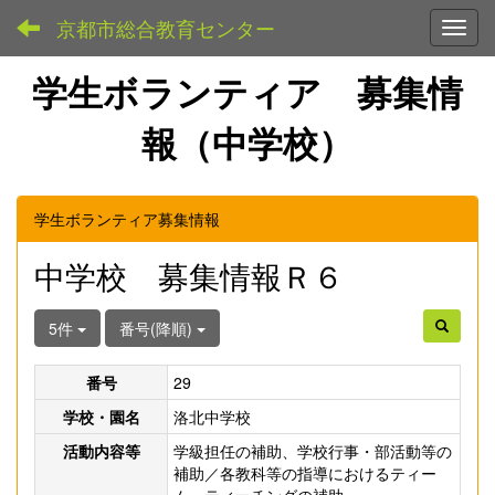
京都市総合教育センター
Toggl
学生ボランティア 募集情
報（中学校）
学生ボランティア募集情報
中学校 募集情報Ｒ６
5件
番号(降順)
番号
29
学校・園名
洛北中学校
活動内容等
学級担任の補助、学校行事・部活動等の
補助／各教科等の指導におけるティー