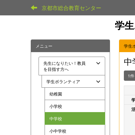
京都市総合教育センター
学生
メニュー
学生
中
先生になりたい！教員
を目指す方へ
1
学生ボランティア
幼稚園
小学校
中学校
小中学校