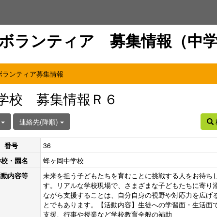
ボランティア 募集情報（中
ボランティア募集情報
学校 募集情報Ｒ６
件
連絡先(降順)
番号
36
学校・園名
蜂ヶ岡中学校
活動内容等
未来を担う子どもたちを育むことに挑戦する人をお待ち
す。リアルな学校現場で、さまざまな子どもたちに寄り
ながら支援することは、自分自身の視野や対応力を広げ
とでもあります。【活動内容】生徒への学習面・生活面
支援、行事や授業など学校教育全般の補助