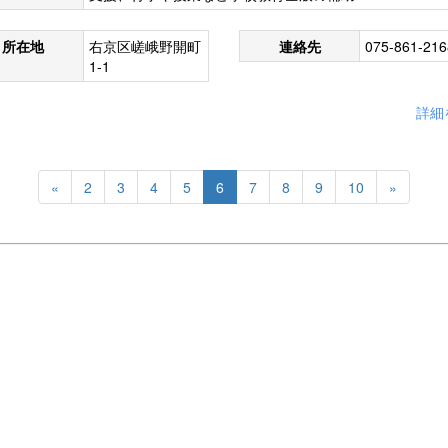
所在地
右京区嵯峨野開町
連絡先
075-861-216
1-1
詳細
«
2
3
4
5
6
7
8
9
10
»