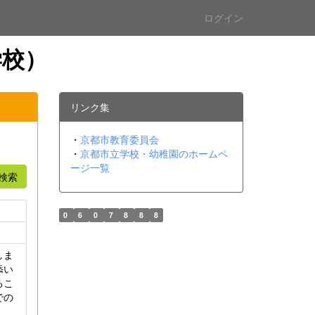
ログイン
学校）
リンク集
・
京都市教育委員会
・
京都市立学校・幼稚園のホームペ
ージ一覧
検索
0
6
0
7
8
8
8
しま
添い
るこ
での