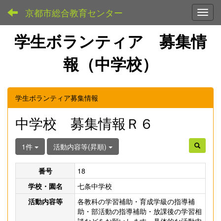
京都市総合教育センター
Toggl
学生ボランティア 募集情
報（中学校）
学生ボランティア募集情報
中学校 募集情報Ｒ６
1件
活動内容等(昇順)
番号
18
学校・園名
七条中学校
活動内容等
各教科の学習補助・育成学級の指導補
助・部活動の指導補助・放課後の学習相