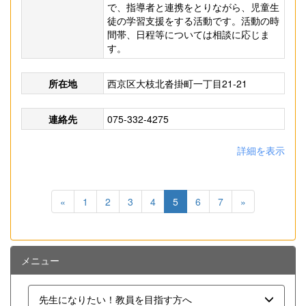
で、指導者と連携をとりながら、児童生
徒の学習支援をする活動です。活動の時
間帯、日程等については相談に応じま
す。
所在地
西京区大枝北沓掛町一丁目21-21
連絡先
075-332-4275
詳細を表示
«
1
2
3
4
5
6
7
»
メニュー
先生になりたい！教員を目指す方へ