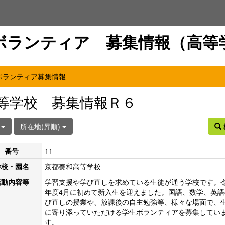
ボランティア 募集情報（高等
ボランティア募集情報
等学校 募集情報Ｒ６
件
所在地(昇順)
番号
11
学校・園名
京都奏和高等学校
活動内容等
学習支援や学び直しを求めている生徒が通う学校です。令
年度4月に初めて新入生を迎えました。国語、数学、英語
び直しの授業や、放課後の自主勉強等、様々な場面で、
に寄り添っていただける学生ボランティアを募集してい
す。