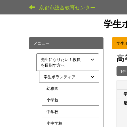
京都市総合教育センター
学生
メニュー
学生
高
先生になりたい！教員
を目指す方へ
1
学生ボランティア
幼稚園
小学校
中学校
小中学校