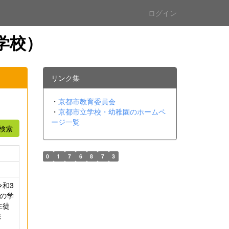
ログイン
学校）
リンク集
・
京都市教育委員会
・
京都市立学校・幼稚園のホームペ
ージ一覧
検索
0
1
7
6
8
7
3
和3
の学
生徒
ま