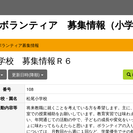
ボランティア 募集情報（小
ボランティア募集情報
学校 募集情報Ｒ６
件
更新日時(降順)
番号
108
学校・園名
松尾小学校
活動内容等
将来教職に就くことを考えている方を希望します。主に
室での授業補助をお願いしています。教育実習では味わ
い、年間通じての活動の中で、子どもの成長や変化をい
ょに味わってもらえたらと思います。ボランティアの入
については、月数回から週に１回など、学業優先でその