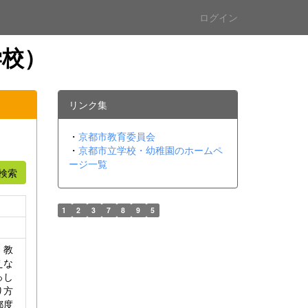
ログイン
学校）
リンク集
・
京都市教育委員会
・
京都市立学校・幼稚園のホームペ
ージ一覧
検索
1
2
3
7
8
9
5
、教
えな
っし
り方
都度