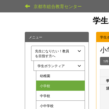
京都市総合教育センター
学生
メニュー
学生
小
先生になりたい！教員
を目指す方へ
1
学生ボランティア
幼稚園
小学校
中学校
小中学校