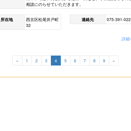
相談にのらせていただきます。
所在地
西京区松尾井戸町
連絡先
075-391-022
32
詳細
«
1
2
3
4
5
6
7
8
9
»