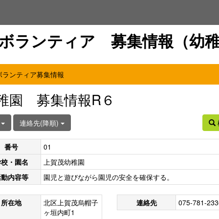
ボランティア 募集情報（幼
ボランティア募集情報
稚園 募集情報R６
件
連絡先(降順)
番号
01
学校・園名
上賀茂幼稚園
活動内容等
園児と遊びながら園児の安全を確保する。
所在地
北区上賀茂烏帽子
連絡先
075-781-233
ヶ垣内町1