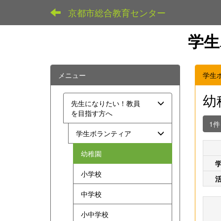
京都市総合教育センター
学生
メニュー
学生
幼
先生になりたい！教員
を目指す方へ
1
学生ボランティア
幼稚園
小学校
中学校
小中学校