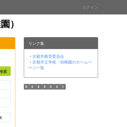
ログイン
稚園）
リンク集
・
京都市教育委員会
・
京都市立学校・幼稚園のホームペ
ージ一覧
検索
0
2
6
9
0
2
1
6