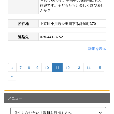
～16：00です。午前中の保育補助も大
歓迎です。子どもたちと楽しく遊びませ
んか？
所在地
上京区小川通今出川下る針屋町370
連絡先
075-441-3752
詳細を表示
«
7
8
9
10
11
12
13
14
15
»
メニュー
先生になりたい！教員を目指す方へ