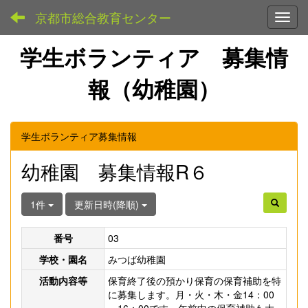
京都市総合教育センター
Toggl
学生ボランティア 募集情
報（幼稚園）
学生ボランティア募集情報
幼稚園 募集情報R６
1件
更新日時(降順)
番号
03
学校・園名
みつば幼稚園
活動内容等
保育終了後の預かり保育の保育補助を特
に募集します。月・火・木・金14：00