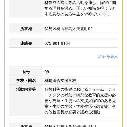
材作成の補助等の活動を通し、障害に関
する理解を深め、正しい知識を得ようと
する意欲のある学生を求めています。
所在地
伏見区桃山福島太夫北町52
連絡先
075-601-9104
詳細を表示
番号
09
学校・園名
桃陽総合支援学校
活動内容等
各教科等の指導におけるティーム・ティ
ーチングの補助／特別な教育的支援の必
要な児童・生徒への支援／障害のある児
童・生徒の学習・学校生活への支援／そ
の他校園長が必要と認める活動
所在地
伏見区深草大亀谷岩山町48-1