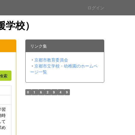
ログイン
援学校）
リンク集
・
京都市教育委員会
・
京都市立学校・幼稚園のホームペ
ージ一覧
検索
0
1
6
2
9
4
9
学習
動時
して
求め