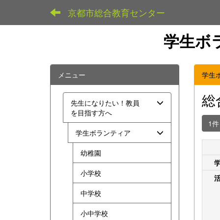
京都市総合教育センター
学生ボ
メニュー
学生
総
先生になりたい！教員
を目指す方へ
1
学生ボランティア
幼稚園
小学校
中学校
小中学校