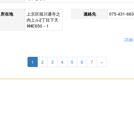
所在地
上京区堀川通寺之
連絡先
075-431-663
内上ル2丁目下天
神町650－1
詳細
1
2
3
4
5
6
7
»