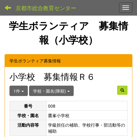
京都市総合教育センター
Toggl
学生ボランティア 募集情
報（小学校）
学生ボランティア募集情報
小学校 募集情報Ｒ６
1件
学校・園名(降順)
番号
008
学校・園名
鷹峯小学校
活動内容等
学級担任の補助、学校行事・部活動等の
補助