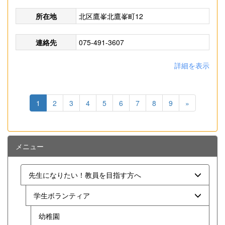
所在地
北区鷹峯北鷹峯町12
連絡先
075-491-3607
詳細を表示
1
2
3
4
5
6
7
8
9
»
メニュー
先生になりたい！教員を目指す方へ
学生ボランティア
幼稚園