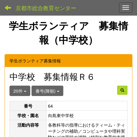
京都市総合教育センター
Toggl
学生ボランティア 募集情
報（中学校）
学生ボランティア募集情報
中学校 募集情報Ｒ６
20件
番号(降順)
番号
64
学校・園名
向島東中学校
活動内容等
各教科等の指導におけるティーム・ティ
ーチングの補助／コンピュータや理科実