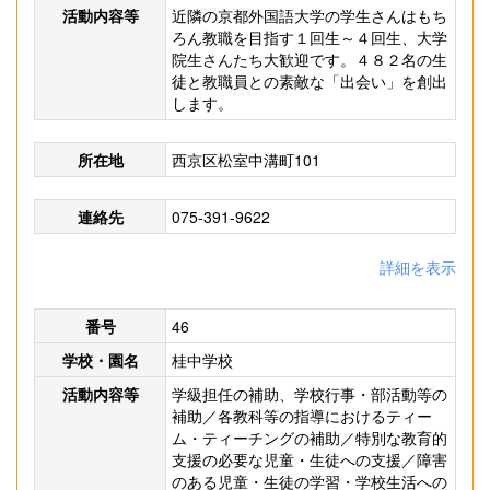
活動内容等
近隣の京都外国語大学の学生さんはもち
ろん教職を目指す１回生～４回生、大学
院生さんたち大歓迎です。４８２名の生
徒と教職員との素敵な「出会い」を創出
します。
所在地
西京区松室中溝町101
連絡先
075-391-9622
詳細を表示
番号
46
学校・園名
桂中学校
活動内容等
学級担任の補助、学校行事・部活動等の
補助／各教科等の指導におけるティー
ム・ティーチングの補助／特別な教育的
支援の必要な児童・生徒への支援／障害
のある児童・生徒の学習・学校生活への