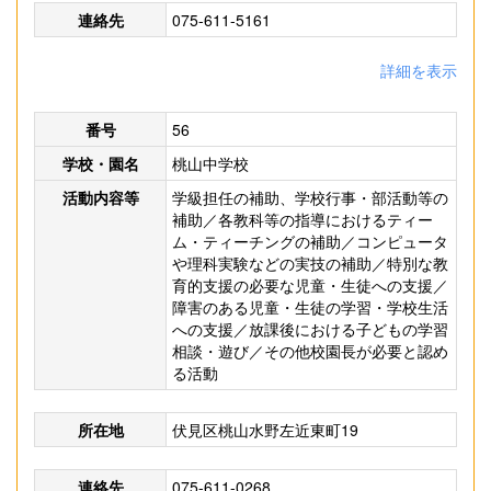
連絡先
075-611-5161
詳細を表示
番号
56
学校・園名
桃山中学校
活動内容等
学級担任の補助、学校行事・部活動等の
補助／各教科等の指導におけるティー
ム・ティーチングの補助／コンピュータ
や理科実験などの実技の補助／特別な教
育的支援の必要な児童・生徒への支援／
障害のある児童・生徒の学習・学校生活
への支援／放課後における子どもの学習
相談・遊び／その他校園長が必要と認め
る活動
所在地
伏見区桃山水野左近東町19
連絡先
075-611-0268