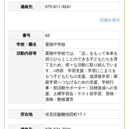
連絡先
075-611-3241
詳細を表示
番号
62
学校・園名
栗陵中学校
活動内容等
栗陵中学校では、「志」をもって未来を
切りひらくことのできる子どもたちを育
てるため、様々な活動に取り組んでいま
す。○内容 学習支援：学習にこまりを
もつ子どもたちの支援、放課後学習：家
庭学習へつなげるための支援、学校行
事・部活動サポーター：目標達成への支
援、土曜学習会：テスト前学習、英検・
漢検・数検運営
所在地
伏見区醍醐池田町17-1