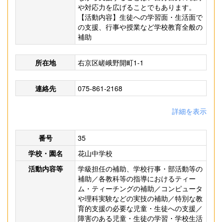
や対応力を広げることでもあります。
【活動内容】生徒への学習面・生活面で
の支援、行事や授業など学校教育全般の
補助
所在地
右京区嵯峨野開町1-1
連絡先
075-861-2168
詳細を表示
番号
35
学校・園名
花山中学校
活動内容等
学級担任の補助、学校行事・部活動等の
補助／各教科等の指導におけるティー
ム・ティーチングの補助／コンピュータ
や理科実験などの実技の補助／特別な教
育的支援の必要な児童・生徒への支援／
障害のある児童・生徒の学習・学校生活