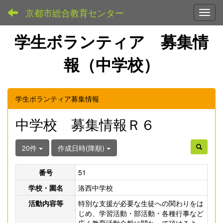
京都市総合教育センター
Toggl
学生ボランティア 募集情
報（中学校）
学生ボランティア募集情報
中学校 募集情報Ｒ６
20件
作成日時(降順)
番号
51
学校・園名
洛西中学校
活動内容等
特別な支援が必要な生徒への関わりをは
じめ、学習活動・部活動・各種行事など