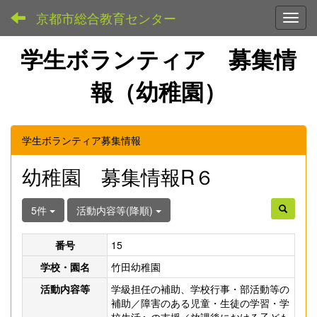
京都市総合教育センター
Toggl
学生ボランティア 募集情
報（幼稚園）
学生ボランティア募集情報
幼稚園 募集情報R６
5件
活動内容等(降順)
番号
15
学校・園名
竹田幼稚園
活動内容等
学級担任の補助、学校行事・部活動等の
補助／障害のある児童・生徒の学習・学