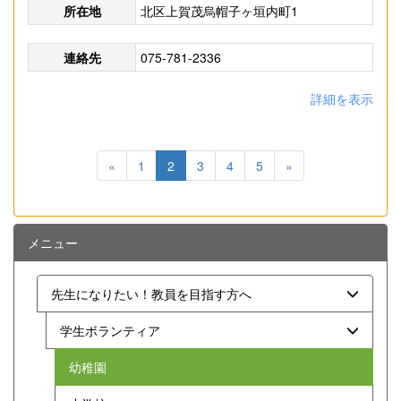
所在地
北区上賀茂烏帽子ヶ垣内町1
連絡先
075-781-2336
詳細を表示
«
1
2
3
4
5
»
メニュー
先生になりたい！教員を目指す方へ
学生ボランティア
幼稚園