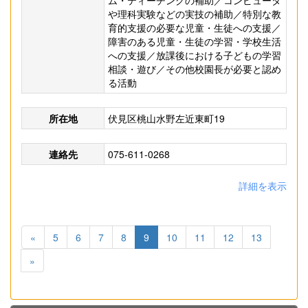
ム・ティーチングの補助／コンピュータ
や理科実験などの実技の補助／特別な教
育的支援の必要な児童・生徒への支援／
障害のある児童・生徒の学習・学校生活
への支援／放課後における子どもの学習
相談・遊び／その他校園長が必要と認め
る活動
所在地
伏見区桃山水野左近東町19
連絡先
075-611-0268
詳細を表示
«
5
6
7
8
9
10
11
12
13
»