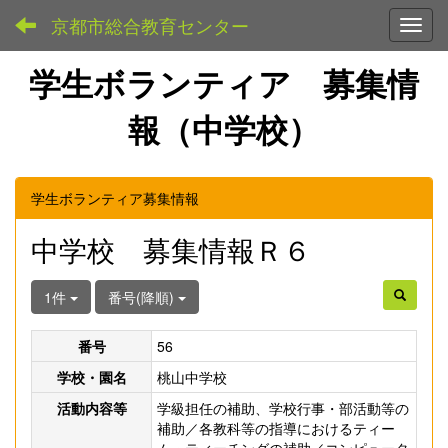
京都市総合教育センター
Toggl
学生ボランティア 募集情
報（中学校）
学生ボランティア募集情報
中学校 募集情報Ｒ６
1件
番号(降順)
番号
56
学校・園名
桃山中学校
活動内容等
学級担任の補助、学校行事・部活動等の
補助／各教科等の指導におけるティー