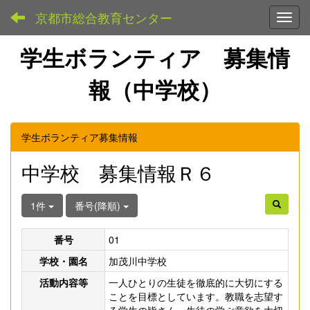
京都市総合教育センター
Toggl
学生ボランティア 募集情
報（中学校）
学生ボランティア募集情報
中学校 募集情報Ｒ６
1件
番号(降順)
番号
01
学校・園名
加茂川中学校
活動内容等
一人ひとりの生徒を徹底的に大切にする
ことを目標としています。教職を志望す