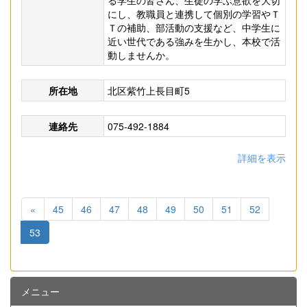
る学生の皆さん、生徒の学ぶ意欲を大切
にし、教職員と連携して個別の学習やＴ
Ｔの補助、部活動の支援など、中学生に
近い世代である強みを生かし、本校で活
動しませんか。
所在地
北区紫竹上長目町5
連絡先
075-492-1884
詳細を表示
«
45
46
47
48
49
50
51
52
53
メニュー