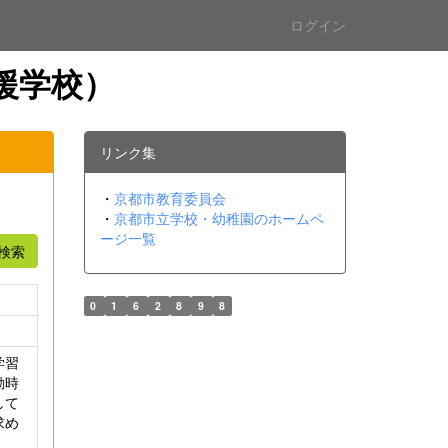
ログイン
援学校）
リンク集
・
京都市教育委員会
・
京都市立学校・幼稚園のホームペ
ージ一覧
検索
0
1
6
2
8
9
8
学習
動時
して
求め