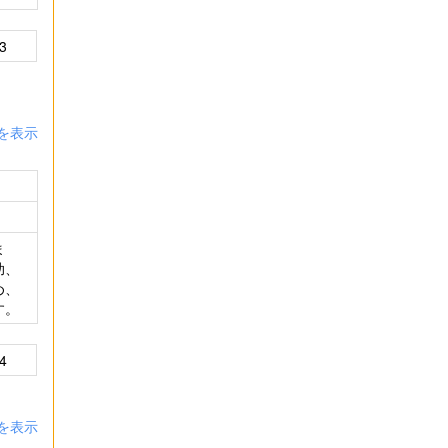
3
を表示
ま
助、
め、
す。
4
を表示