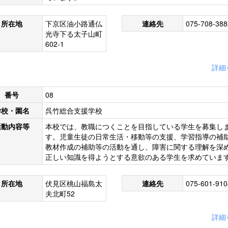
所在地
下京区油小路通仏
連絡先
075-708-388
光寺下る太子山町
602-1
詳細
番号
08
学校・園名
呉竹総合支援学校
活動内容等
本校では、教職につくことを目指している学生を募集し
す。児童生徒の日常生活・移動等の支援、学習指導の補
教材作成の補助等の活動を通し、障害に関する理解を深
正しい知識を得ようとする意欲のある学生を求めていま
所在地
伏見区桃山福島太
連絡先
075-601-910
夫北町52
詳細