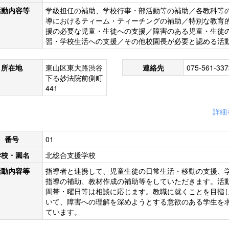
活動内容等
学級担任の補助、学校行事・部活動等の補助／各教科等
導におけるティーム・ティーチングの補助／特別な教育
援の必要な児童・生徒への支援／障害のある児童・生徒
習・学校生活への支援／その他校園長が必要と認める活
所在地
東山区東大路渋谷
連絡先
075-561-337
下る妙法院前側町
441
詳細
番号
01
学校・園名
北総合支援学校
活動内容等
指導者と連携して、児童生徒の日常生活・移動の支援、
指導の補助、教材作成の補助等をしていただきます。活
間帯・曜日等は相談に応じます。教職に就くことを目指
いて、障害への理解を深めようとする意欲のある学生を
ています。