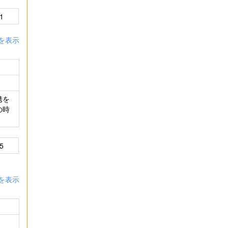
1
を表示
携を
の時
5
を表示