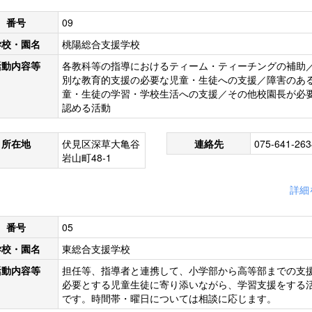
番号
09
学校・園名
桃陽総合支援学校
活動内容等
各教科等の指導におけるティーム・ティーチングの補助
別な教育的支援の必要な児童・生徒への支援／障害のあ
童・生徒の学習・学校生活への支援／その他校園長が必
認める活動
所在地
伏見区深草大亀谷
連絡先
075-641-263
岩山町48-1
詳細
番号
05
学校・園名
東総合支援学校
活動内容等
担任等、指導者と連携して、小学部から高等部までの支
必要とする児童生徒に寄り添いながら、学習支援をする
です。時間帯・曜日については相談に応じます。