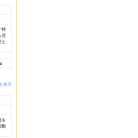
／特
る児
要と
4
を表示
援を
活動