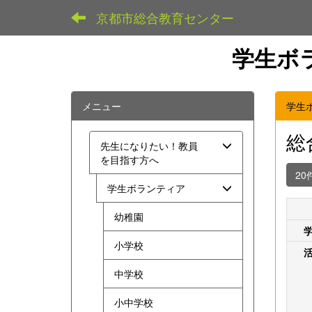
京都市総合教育センター
学生ボ
メニュー
学生
総
先生になりたい！教員
を目指す方へ
20
学生ボランティア
幼稚園
小学校
中学校
小中学校