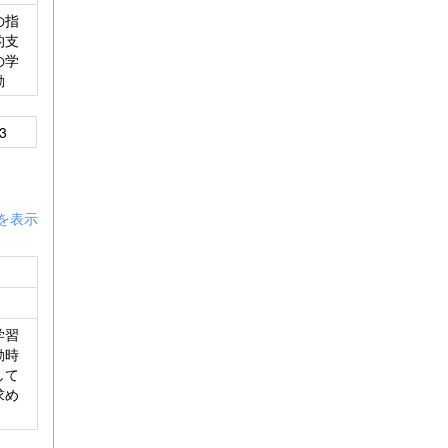
の指
的支
の学
動
3
を表示
学習
動時
して
求め