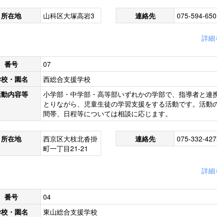
所在地
山科区大塚高岩3
連絡先
075-594-650
詳細
番号
07
学校・園名
西総合支援学校
活動内容等
小学部・中学部・高等部いずれかの学部で、指導者と連
とりながら、児童生徒の学習支援をする活動です。活動
間帯、日程等については相談に応じます。
所在地
西京区大枝北沓掛
連絡先
075-332-427
町一丁目21-21
詳細
番号
04
学校・園名
東山総合支援学校