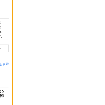
ま
助、
め、
す。
4
を表示
援を
活動