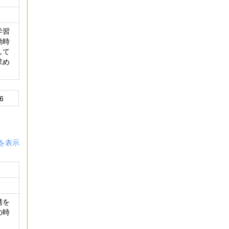
学習
動時
して
求め
6
を表示
携を
の時