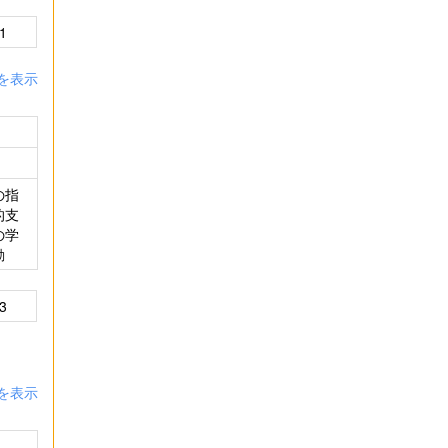
1
を表示
の指
的支
の学
動
3
を表示