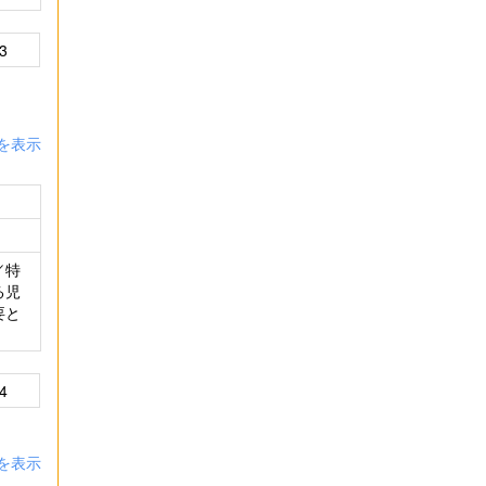
3
を表示
／特
る児
要と
4
を表示