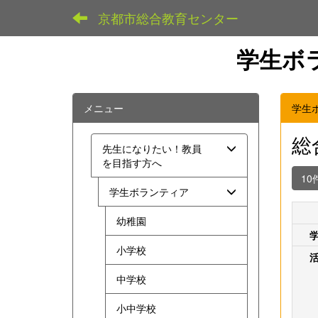
京都市総合教育センター
学生ボ
メニュー
学生
総
先生になりたい！教員
を目指す方へ
10
学生ボランティア
幼稚園
小学校
中学校
小中学校