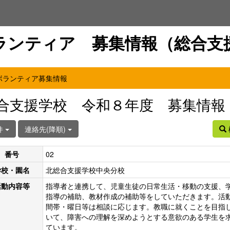
ランティア 募集情報（総合支
ボランティア募集情報
合支援学校 令和８年度 募集情報
件
連絡先(降順)
番号
02
学校・園名
北総合支援学校中央分校
活動内容等
指導者と連携して、児童生徒の日常生活・移動の支援、
指導の補助、教材作成の補助等をしていただきます。活
間帯・曜日等は相談に応じます。教職に就くことを目指
いて、障害への理解を深めようとする意欲のある学生を
ています。