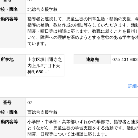
学校・園名
北総合支援学校
活動内容等
指導者と連携して、児童生徒の日常生活・移動の支援、
指導の補助、教材作成の補助等をしていただきます。活
間帯・曜日等は相談に応じます。教職に就くことを目指
いて、障害への理解を深めようとする意欲のある学生を
ています。
所在地
上京区堀川通寺之
連絡先
075-431-663
内上ル2丁目下天
神町650－1
詳細
番号
07
学校・園名
西総合支援学校
活動内容等
小学部・中学部・高等部いずれかの学部で、指導者と連
とりながら、児童生徒の学習支援をする活動です。活動
間帯、日程等については相談に応じます。