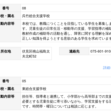
番号
08
学校・園名
呉竹総合支援学校
活動内容等
本校では、教職につくことを目指している学生を募集し
す。児童生徒の日常生活・移動等の支援、学習指導の補
教材作成の補助等の活動を通し、障害に関する理解を深
正しい知識を得ようとする意欲のある学生を求めていま
所在地
伏見区桃山福島太
連絡先
075-601-910
夫北町52
詳細
番号
05
学校・園名
東総合支援学校
活動内容等
担任等、指導者と連携して、小学部から高等部までの支
必要とする児童生徒に寄り添いながら、学習支援をする
です。時間帯・曜日については相談に応じます。