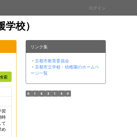
ログイン
援学校）
リンク集
・
京都市教育委員会
・
京都市立学校・幼稚園のホームペ
ージ一覧
検索
0
1
6
3
1
4
0
学習
動時
して
求め