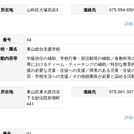
所在地
山科区大塚高岩3
連絡先
075-594-650
詳細
番号
04
学校・園名
東山総合支援学校
活動内容等
学級担任の補助、学校行事・部活動等の補助／各教科等
導におけるティーム・ティーチングの補助／特別な教育
援の必要な児童・生徒への支援／障害のある児童・生徒
習・学校生活への支援／その他校園長が必要と認める活
所在地
東山区東大路渋谷
連絡先
075-561-337
下る妙法院前側町
441
詳細
番号
01