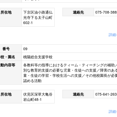
所在地
下京区油小路通仏
連絡先
075-708-388
光寺下る太子山町
602-1
詳細
番号
09
学校・園名
桃陽総合支援学校
活動内容等
各教科等の指導におけるティーム・ティーチングの補助
別な教育的支援の必要な児童・生徒への支援／障害のあ
童・生徒の学習・学校生活への支援／その他校園長が必
認める活動
所在地
伏見区深草大亀谷
連絡先
075-641-263
岩山町48-1
詳細